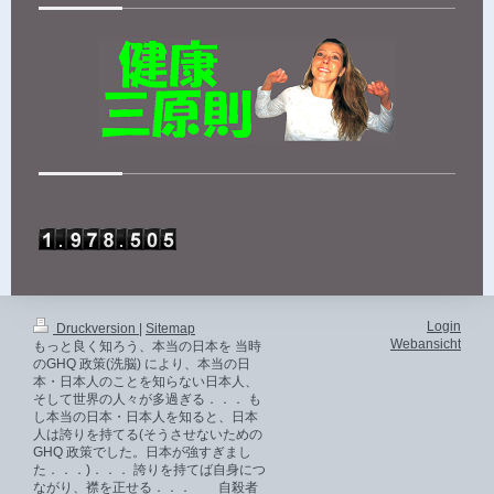
Login
Druckversion
|
Sitemap
Webansicht
もっと良く知ろう、本当の日本を 当時
のGHQ 政策(洗脳) により、本当の日
本・日本人のことを知らない日本人、
そして世界の人々が多過ぎる．．． も
し本当の日本・日本人を知ると、日本
人は誇りを持てる(そうさせないための
GHQ 政策でした。日本が強すぎまし
た．．．)．．． 誇りを持てば自身につ
ながり、襟を正せる．．． 自殺者