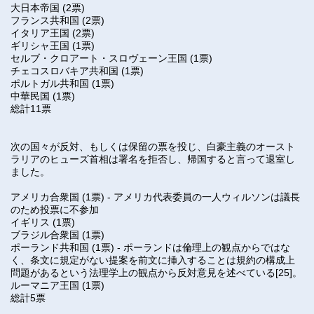
大日本帝国 (2票)
フランス共和国 (2票)
イタリア王国 (2票)
ギリシャ王国 (1票)
セルブ・クロアート・スロヴェーン王国 (1票)
チェコスロバキア共和国 (1票)
ポルトガル共和国 (1票)
中華民国 (1票)
総計11票
次の国々が反対、もしくは保留の票を投じ、白豪主義のオースト
ラリアのヒューズ首相は署名を拒否し、帰国すると言って退室し
ました。
アメリカ合衆国 (1票) - アメリカ代表委員の一人ウィルソンは議長
のため投票に不参加
イギリス (1票)
ブラジル合衆国 (1票)
ポーランド共和国 (1票) - ポーランドは倫理上の観点からではな
く、条文に規定がない提案を前文に挿入することは規約の構成上
問題があるという法理学上の観点から反対意見を述べている[25]。
ルーマニア王国 (1票)
総計5票