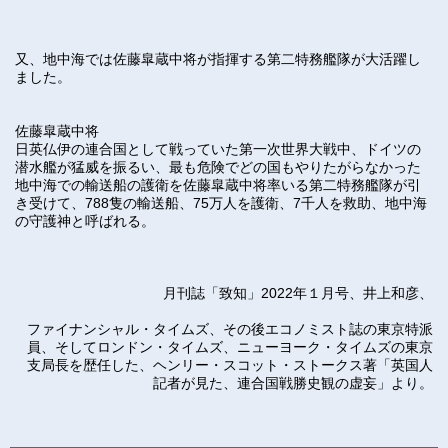
又、地中海では佐藤皐蔵中将が指揮する第二特務艦隊が大活躍し
ました。
佐藤皐蔵中将
日英仏伊の連合国として戦っていた第一次世界大戦中、ドイツの
潜水艦が猛威を振るい、最も危険でどの国もやりたがらなかった
地中海での輸送船の護衛を佐藤皐蔵中将率いる第二特務艦隊が引
き受けて、788隻の輸送船、75万人を護衛、7千人を救助、地中海
の守護神と呼ばれる。
月刊誌「致知」2022年１月号、井上和彦、
ファイナンシャル・タイムズ、その後エコノミスト誌の東京特派
員、そしてロンドン・タイムズ、ニューヨーク・タイムズの東京
支局長を歴任した、ヘンリー・スコット・ストークス著「英国人
記者が見た、連合国戦勝史観の虚妄」より。