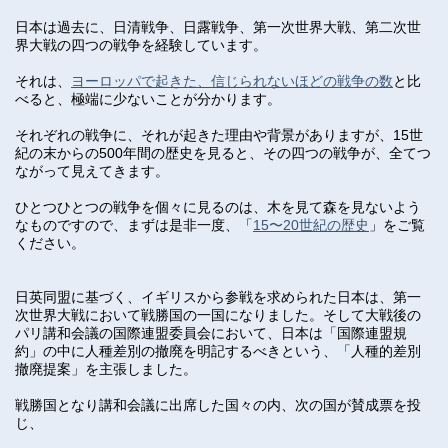
日本は過去に、日清戦争、日露戦争、第一次世界大戦、第二次世
界大戦の四つの戦争を経験しています。
それは、
ヨーロッパで起きた、信じられないほどの戦争の数
と比
べると、極端に少ないことが分かります。
それぞれの戦争に、それが起きた理由や背景がありますが、15世
紀の末からの500年間の歴史を見ると、その四つの戦争が、全てつ
ながって見えてきます。
ひとつひとつの戦争を個々に見るのは、木を見て森を見ないよう
なものですので、まずは是非一度、「
15〜20世紀の歴史
」をご覧
ください。
日英同盟に基づく、イギリスから参戦を求められた日本は、第一
次世界大戦において戦勝国の一国になりました。そして大戦後の
パリ講和会議の国際連盟委員会において、日本は「国際連盟規
約」の中に人種差別の撤廃を明記するべきという、「人種的差別
撤廃提案」を主張しました。
戦勝国となり講和会議に出席した国々の内、次の国が賛成票を投
じ、