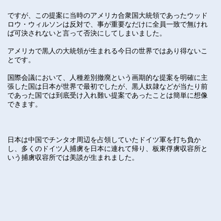
ですが、この提案に当時のアメリカ合衆国大統領であったウッド
ロウ・ウィルソンは反対で、事が重要なだけに全員一致で無けれ
ば可決されないと言って否決にしてしまいました。
アメリカで黒人の大統領が生まれる今日の世界ではあり得ないこ
とです。
国際会議において、人種差別撤廃という画期的な提案を明確に主
張した国は日本が世界で最初でしたが、黒人奴隷などが当たり前
であった国では到底受け入れ難い提案であったことは簡単に想像
できます。
日本は中国でチンタオ周辺を占領していたドイツ軍を打ち負か
し、多くのドイツ人捕虜を日本に連れて帰り、板東俘虜収容所​と
いう捕虜収容所では美談が生まれました。