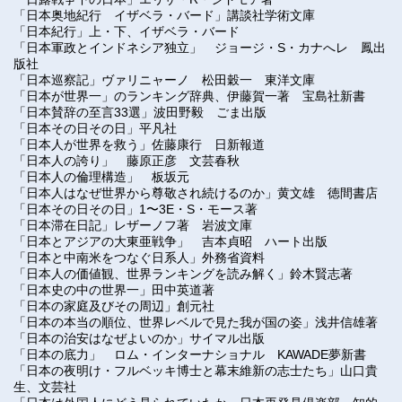
「
日本奥地紀行 イザベラ・バード
」
講談社学術文庫
「日本紀行」上・下、イザベラ・バード
「
日本軍政とインドネシア独立
」
ジョージ・S・カナへレ 鳳出
版社
「日本巡察記」ヴァリニャーノ 松田穀一 東洋文庫
「日本が世界一」のランキング辞典、伊藤賀一著 宝島社新書
「
日本賛辞の至言33選
」
波田野毅 ごま出版
「
日本その日その日
」
平凡社
「
日本人が世界を救う
」
佐藤康行 日新報道
「
日本人の誇り
」
藤原正彦 文芸春秋
「
日本人の倫理構造
」
板坂元
「
日本人はなぜ世界から尊敬され続けるのか
」
黄文雄 徳間書店
「日本その日その日」1〜3E・S・モース著
「日本滞在日記」レザーノフ著 岩波文庫
「
日本とアジアの大東亜戦争
」
吉本貞昭 ハート出版
「日本と中南米をつなぐ日系人」外務省資料
「日本人の価値観、世界ランキングを読み解く」鈴木賢志著
「日本史の中の世界一」田中英道著
「
日本の家庭及びその周辺
」
創元社
「日本の本当の順位、世界レベルで見た我が国の姿」浅井信雄著
「
日本の治安はなぜよいのか
」
サイマル出版
「
日本の底力
」
ロム・インターナショナル KAWADE夢新書
「日本の夜明け・フルベッキ博士と幕末維新の志士たち」山口貴
生、文芸社