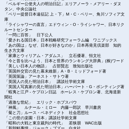
「ベルギー公使夫人の明治日記」エリアノーラ・メアリー・ダヌ
タン、中央公論社
「ペリー提督日本遠征記 上・下」M・C・ペリー、角川ソフィア文
庫
「ライシャワーの直言」エドウィン・O・ライシャワー、日本リク
ルートセンター
「
一問に百答」 日下公人
「
愛される国日本
」
日本戦略研究フォーラム編 ワニブックス
「
あの国は」なぜ、日本が好きなのか
」
日本再発見倶楽部 知的
生き方文庫
「家康とウィリアム・アダムス」 立石優著、恒文社
「今と昔を比べよう、日本と世界のランキング大辞典」(株)ワード
「
美しい日本人の物語
」
占部賢志 致知出版社
「英国外交官の見た幕末維新」
A・B・ミッドフォード著
「英国策論」アーネスト・サトウ著
「
英国人の見た明治日本
」
講談社学術文庫
「英国人写真家の見た明治日本」ハーバート・G・ポンティング著
「蝦夷と江戸 - ケプロン日誌 ホーレス・ケプロン著、北海道新
聞社
「
過激な世紀
」
エリック・ホプスバウ
「
神風
」
ルナール・ミロー 内藤一郎訳 早川書房
「
菊と刀
」
ルース・ベネディクト 社会思想社
「
この世の楽園・日本
」
講談社学術文庫
「
昭和の大戦と東京裁判の時代
」
若狭朋 WAC出版
「
新朝鮮事情
」
ジャーク・ブズー 白水社