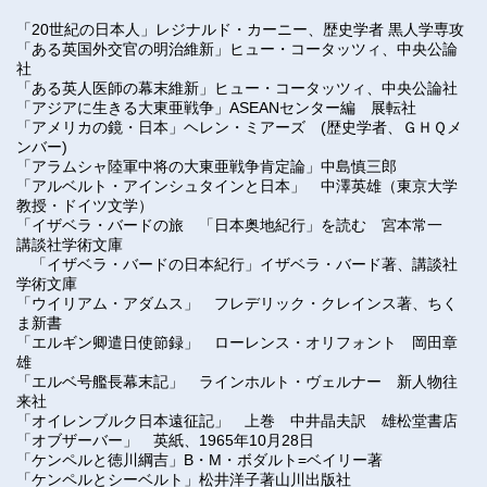
「
20世紀の日本人」
レジナルド・カーニー
、
歴史学者 黒人学専攻
「ある英国外交官の明治維新」ヒュー・コータッツィ、中央公論
社
「ある英人医師の幕末維新」ヒュー・コータッツィ、中央公論社
「
アジアに生きる大東亜戦争
」
ASEANセンター編 展転社
「
アメリカの鏡・日本
」
ヘレン・ミアーズ
(歴史学者、ＧＨＱメ
ンバー)
「
アラムシャ陸軍中将の大東亜戦争肯定論
」
中島慎三郎
「
アルベルト・アインシュタインと日本
」
中澤英雄（東京大学
教授・ドイツ文学）
「
イザベラ・バードの旅 「日本奥地紀行」を読む 宮本常一
講談社学術文庫
「イザベラ・バードの日本紀行」
イザベラ・バード著、講談社
学術文庫
「ウイリアム・アダムス」 フレデリック・クレインス著、ちく
ま新書
「
エルギン卿遣日使節録
」
ローレンス・オリフォント 岡田章
雄
「
エルベ号艦長幕末記
」
ラインホルト・ヴェルナー 新人物往
来社
「
オイレンブルク日本遠征記
」
上巻 中井晶夫訳 雄松堂書店
「
オブザーバー
」
英紙、1965年10月
28日
「ケンペルと徳川綱吉」B・M・ボダルト=ベイリー著
「
ケンペルとシーベルト
」
松井洋子著山川出版社