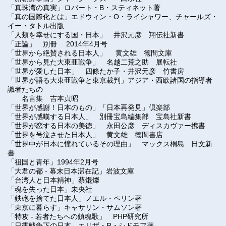
「真珠湾の真実」ロバート・B・スティネット著
「真の国際化とは」エドウィン・O・ライシャワー、チャールズ・
イー・タトル出版
「
人類を幸せにする国・日本
」
井沢元彦 翔伝社新書
「
正論
」
別冊
2014年4月号
「
世界から絶賛される日本人
」
黄文雄 徳間文庫
「
世界から見た大東亜戦争
」
名越二荒之助 展転社
「
世界が愛した日本
」
四條たか子・井沢元彦 竹書房
「
世界が語る大東亜戦争と東京裁判
」
アジア・西欧諸国の指導者
識者たちの
名言集 吉本貞昭
「世界が感謝！日本のもの」「日本再発見」倶楽部
「
世界が感嘆する日本人
」
別冊宝島編集部 宝島社新書
「
世界が恋する日本の美徳
」
永田公彦 ディスカヴァー携書
「世界を号泣させた日本人」 黄文雄 徳間書店
「
世界中が日本に憧れているその理由
」
マックス桐島 日文新
書
「
祖国と青年
」
1994年2月号
「
大君の都
-
幕末日本滞在記
」
岩波文庫
「
台湾人と日本精神
」
蔡焜燦
「
魂を失った日本
」
未央社
「鉄砲を捨てた日本人」ノエル・ペリン著
「東京に暮らす」キャサリン・サムソン著
「
特攻
- 若者たちへの鎮魂歌
」
PHP研究所
「日露戦争下の日本」エリザ・R・シドモア著