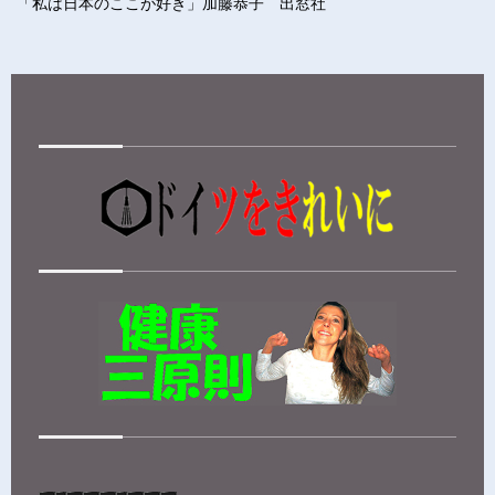
「
私は日本のここが好き
」
加藤恭子 出窓社