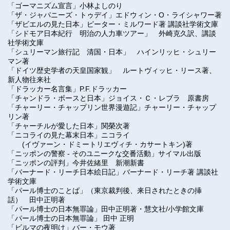
「
ゴーマニズム宣言
」
小林よしのり
「ザ・ジャパニーズ・トゥデイ」エドウィン・O・ライシャワー著
「ザビエルの見た日本」ピーター・ミルワード著 講談社学術文庫
「
シドモア日本紀行 明治の人力車ツアー
」
外崎克久訳、講談
社学術文庫
「
シュリーマン旅行記 清国・日本
」
ハインリッヒ・シュリー
マン著
「ドイツ歴史学者の天皇国家観」 ルートヴィッヒ・リース著、
新人物往来社
「
ドラッカー名言集
」
P.F.ドラッカー
「
チャンドラ・ボースと日本
」
ジョイス・Ｃ・レブラ 原書房
「
チャーリー・チャップリン世界漫遊記
」チャーリー・
チャップ
リン著
「チャーチルが愛した日本」関榮次著
「ニコライの見た幕末日本」ニコライ
(イヴァーン・ドミートリエヴィチ・カサートキン)著
「
ニッポンの警察
-
そのユニークな交番活動
」
サイマル出版
「
ニッポンの評判
」
今井佐緒里 新潮新書
「バーナード・リーチ日本絵日記」バーナード・リーチ著 講談社
学術文庫
「
パール博士のことば
」
（東京裁判後、来日されたときの挿
話） 田中正明著
「
パール博士の日本無罪論
」
田中正明著・慧文社/小学館文庫
「
パール博士の日本無罪論
」
田中 正明
「
ビルマの夜明け
」
バー・モウ著