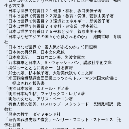
「
日本は外国人にどう見られていたか
」
日本再発見倶楽部 知的
生き方文庫
「日本は世界で何番目？ 1 健康・福祉」坂口美佳子著
「日本は世界で何番目？ 2 家族・教育・労働」菅原由美子著
「日本は世界で何番目？ 3 環境とエネルギー」新美景子著
「日本は世界で何番目？ 4 食料・農漁業」増本裕江
「日本は世界で何番目？ 5 平和と安全」菅原由美子著
「
日本はなぜアジアの国々から愛されるのか
」
池間哲郎 育鵬
社
「
日本はなぜ世界で一番人気があるのか
」
竹田恒泰
「
日本美の再発見
」
日本文化私観
「日本幽因記」 ゴロウニン著、岩波文庫本
「乃木将軍と日本人」S・ウォッシュバン、講談社学術文庫
「
塙保己一とともに境正一 はる書房
「武士の娘」
杉本
鉞子著、大岩美代訳ちくま文庫
「
米国戦略爆撃調査団団長ニッツからトルーマン米国大統領に
提出された報告書
」
「明治日本散策」エミール・ギメ著
「明治日本写生帖」フェリックス・レガメ著
「明治の女たち」アリス・ベーコン著
「
有色人種の勃興
」
ロスロップ・スタッタード 長瀬鳳輔訳、政
教社
「
歴史の哲学
」
ダイヤモンド社
「
連合国戦勝史観の虚妄
」
ヘンリー・スコット・ストークス 翔
伝社新書