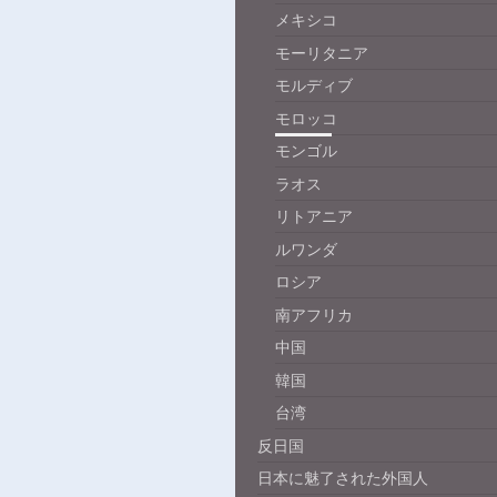
メキシコ
モーリタニア
モルディブ
モロッコ
モンゴル
ラオス
リトアニア
ルワンダ
ロシア
南アフリカ
中国
韓国
台湾
反日国
日本に魅了された外国人