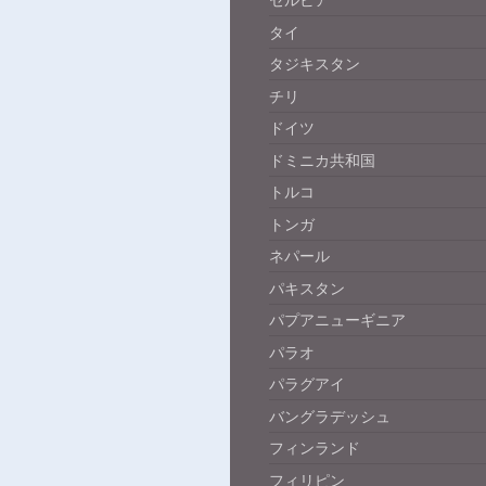
セルビア
タイ
タジキスタン
チリ
ドイツ
ドミニカ共和国
トルコ
トンガ
ネパール
パキスタン
パプアニューギニア
パラオ
パラグアイ
バングラデッシュ
フィンランド
フィリピン