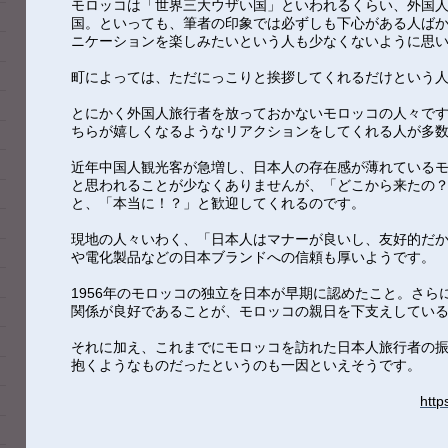
モロッコは「世界三大ウザい国」といわれるくらい、外国
国。といっても、筆者の印象では必ずしも下心がある人ば
ニケーションを楽しみたいという人も少なくないように思
町によっては、ただにっこりと挨拶してくれるだけという
とにかく外国人旅行者を放っておかないモロッコの人々で
ちらが嬉しくなるようなリアクションをしてくれる人が多
近年中国人観光客が急増し、日本人の存在感が薄れている
と思われることが少なくありませんが、「どこから来たの
と、「本当に！？」と歓迎してくれるのです。
現地の人々いわく、「日本人はマナーが良いし、友好的だ
や電化製品などの日本ブランドへの信頼も厚いようです。
1956年のモロッコの独立を日本が早期に認めたこと。さら
関係が良好であることが、モロッコの親日を下支えしてい
それに加え、これまでにモロッコを訪れた日本人旅行者の
抱くようなものだったというのも一因といえそうです。
http