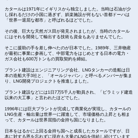
カタールは1971年にイギリスから独立しました。当時は石油が少
し採れるだけの小国に過ぎず、娯楽施設が何もない首都ドーハは
「世界一退屈な都市」と呼ばれるほどでした。
その後、巨大な天然ガス田が発見されましたが、当時のカタール
にはそれを開発して輸出する技術も資金もありませんでした。
そこに援助の手を差し伸べたのが日本でした。1989年、三井物産
が最初に事業に参画して、中部電力をはじめとする日本の電力・
ガス会社も600万トンもの買取契約を締結。
プラント建設はエンジニアリング会社、LNGタンカーの造船は日
本の造船大手3社と、「オールジャパン」と呼べるメンバーが集ま
り、LNG開発プロジェクトを推進しました。
プラント建設などには1日7万5千人が動員され、「ピラミッド建造
以来の大工事」と言われたほどでした。
1996年には巨大プラントが完成して商業化が実現し、カタールの
LNG生産・輸出量は世界一に躍進して、市場価格の上昇とも相ま
って、カタールは世界屈指の金持ち国になりました。
日本をはるかに上回る金持ち国へと成長したカタールですが、日
本に対する恩を忘れずに現在も大量のLNGを供給し続けています