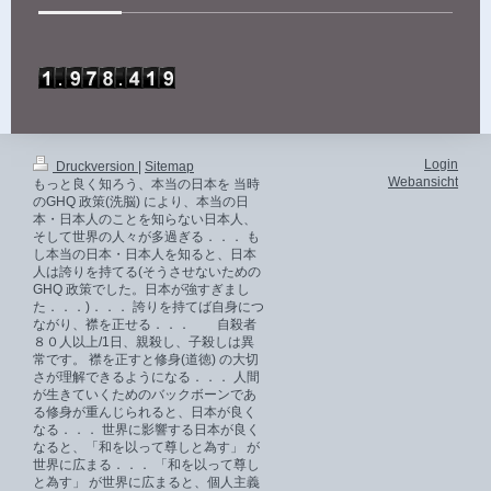
Login
Druckversion
|
Sitemap
Webansicht
もっと良く知ろう、本当の日本を 当時
のGHQ 政策(洗脳) により、本当の日
本・日本人のことを知らない日本人、
そして世界の人々が多過ぎる．．． も
し本当の日本・日本人を知ると、日本
人は誇りを持てる(そうさせないための
GHQ 政策でした。日本が強すぎまし
た．．．)．．． 誇りを持てば自身につ
ながり、襟を正せる．．． 自殺者
８０人以上/1日、親殺し、子殺しは異
常です。 襟を正すと修身(道徳) の大切
さが理解できるようになる．．． 人間
が生きていくためのバックボーンであ
る修身が重んじられると、日本が良く
なる．．． 世界に影響する日本が良く
なると、「和を以って尊しと為す」 が
世界に広まる．．． 「和を以って尊し
と為す」 が世界に広まると、個人主義