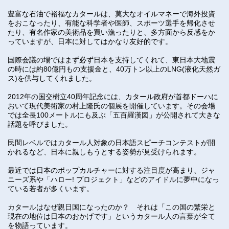
豊富な石油で裕福なカタールは、莫大なオイルマネーで海外投資
をおこなったり、有能な科学者や医師、スポーツ選手を帰化させ
たり、有名作家の美術品を買い漁ったりと、多方面から反感をか
っていますが、日本に対してはかなり友好的です。
国際会議の場ではまず必ず日本を支持してくれて、東日本大地震
の時には約80億円もの支援金と、40万トン以上のLNG(液化天然ガ
ス)を供与してくれました。
2012年の国交樹立40周年記念には、カタール政府が首都ドーハに
おいて現代美術家の村上隆氏の個展を開催しています。その会場
では全長100メートルにも及ぶ「五百羅漢図」が公開されて大きな
話題を呼びました。
民間レベルではカタール人対象の日本語スピーチコンテストが開
かれるなど、日本に親しもうとする姿勢が見受けられます。
最近では日本のポップカルチャーに対する注目度が高まり、ジャ
ニーズ系や「ハロー! プロジェクト」などのアイドルに夢中になっ
ている若者が多くいます。
カタールはなぜ親日国になったのか？ それは「この国の繁栄と
現在の地位は日本のおかげです」というカタール人の言葉が全て
を物語っています。