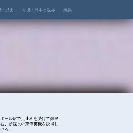
世紀の歴史
今後の日本と世界
編集
トポール駅で足止めを受けて難民
洋右、参謀長の東條英機を説得し
助ける。