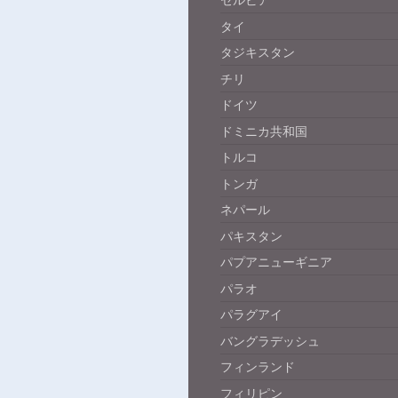
セルビア
タイ
タジキスタン
チリ
ドイツ
ドミニカ共和国
トルコ
トンガ
ネパール
パキスタン
パプアニューギニア
パラオ
パラグアイ
バングラデッシュ
フィンランド
フィリピン