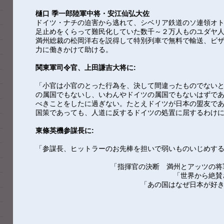
樋口 季一郎陸軍中将・安江仙弘大佐
ドイツ・ナチの迫害から逃れて、シベリア鉄道のソ連領オ
足止めをくらって難民化していた数千～２万人ものユダヤ
満州総裁の松岡洋右を説得して特別列車で無料で輸送、ビ
力に働きかけて助ける。
関東軍司令官、上田謙吉大将に:
「小官は小官のとった行為を、決して間違ったものでない
の属国でもないし、いわんやドイツの属国でもないはずで
べきことをしたに過ぎない。たとえドイツが日本の盟友で
国策であっても、人道に反するドイツの処置に屈するわけ
東條英機参謀長に:
「参謀長、ヒットラーのお先棒を担いで弱いものいじめす
「指揮官の決断 満州とアッツの将
「世界から絶賛
「あの国はなぜ日本が好