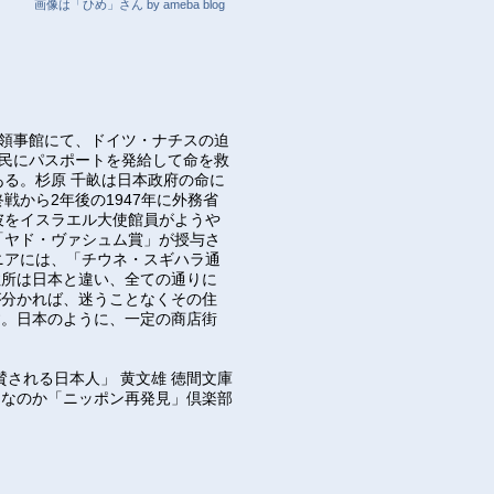
画像は「ひめ」さん by ameba blog
ス領事館にて、ドイツ・ナチスの迫
難民にパスポートを発給して命を救
る。杉原 千畝は日本政府の命に
戦から2年後の1947年に外務省
彼をイスラエル大使館員がようや
「ヤド・ヴァシュム賞」が授与さ
ニアには、「チウネ・スギハラ通
住所は日本と違い、全ての通りに
が分かれば、迷うことなくその住
す。日本のように、一定の商店街
賛される日本人」 黄文雄 徳間文庫
きなのか「ニッポン再発見」倶楽部