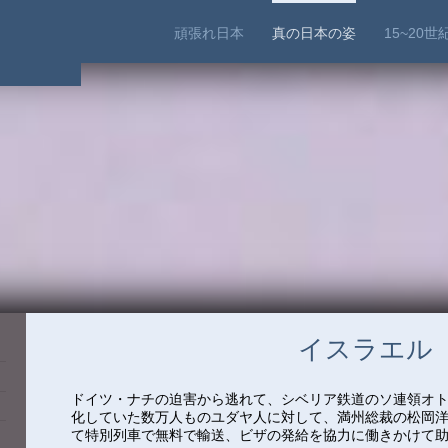
頑張れ日本
真の日本の姿
15~20
イスラエル
ドイツ・ナチの迫害から逃れて、シベリア鉄道のソ連領オ
化していた数万人ものユダヤ人に対して、満州総裁の松岡
て特別列車で無料で輸送、ビザの発給を協力に働きかけて