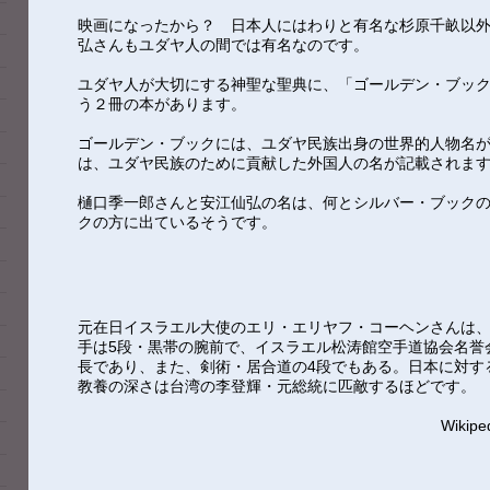
映画になったから？ 日本人にはわりと有名な杉原千畝以外
弘さんもユダヤ人の間では有名なのです。
ユダヤ人が大切にする神聖な聖典に、「ゴールデン・ブッ
う２冊の本があります。
ゴールデン・ブックには、ユダヤ民族出身の世界的人物名
は、ユダヤ民族のために貢献した外国人の名が記載されま
樋口季一郎さんと安江仙弘の名は、何とシルバー・ブック
クの方に出ているそうです。
元在日イスラエル大使のエリ・エリヤフ・コーヘンさんは
手は5段・黒帯の腕前で、イスラエル松涛館空手道協会名誉
長であり、また、剣術・居合道の4段でもある。日本に対す
教養の深さは台湾の李登輝・元総統に匹敵するほどです。
Wikipe