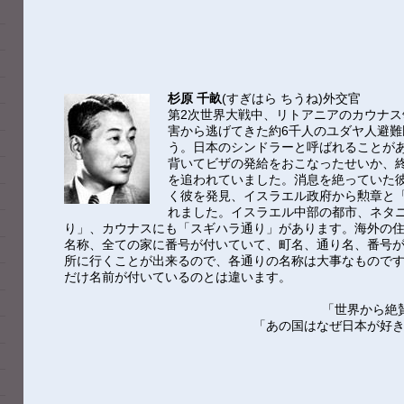
杉原 千畝
(すぎはら ちうね)外交官
第2次世界大戦中、リトアニアのカウナ
害から逃げてきた約6千人のユダヤ人避
う。日本のシンドラーと呼ばれることがあ
背いてビザの発給をおこなったせいか、終
を追われていました。消息を絶っていた
く彼を発見、イスラエル政府から勲章と
れました。イスラエル中部の都市、ネタ
り」、カウナスにも「スギハラ通り」があります。海外の
名称、全ての家に番号が付いていて、町名、通り名、番号
所に行くことが出来るので、各通りの名称は大事なもので
だけ名前が付いているのとは違います。
「世界から絶
「あの国はなぜ日本が好