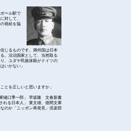
トポール駅で
人に対して、
ザの発給を協
と信じるものです。満州国は日本
ある。法治国家として、当然取る
あり、ユダヤ民族抹殺がドイツの
にはいかない」
ることを正しいと思いますか」
軍樋口季一郎」
早坂隆 文春新書
される日本人」
黄文雄、徳間文庫
きなのか「ニッポン再発見」倶楽部