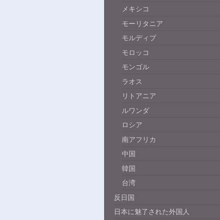
メキシコ
モーリタニア
モルディブ
モロッコ
モンゴル
ラオス
リトアニア
ルワンダ
ロシア
南アフリカ
中国
韓国
台湾
反日国
日本に魅了された外国人