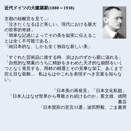
近代ドイツの大建築家
(1880
～
1938)
京都の桂離宮を見て
...:
「泣きたくなるほど美しい。現代における最大
の世界的奇跡」
「簡単な記述によってその美を如実に伝えるこ
とは全く不可能である」
「純日本的な、しかも全く独自な新しい美」
「すぐれた芸術品に接する時、涙はおのずから眼に溢れる」
「自然的な簡素のうちに精妙をきわめた天才的な細部をいく
つとなく発見する。用材の精選とその見事な加工、あくまで
控え目な装飾
...
私はもはやこれを表現すべき言葉を知らな
い」
「日本美の再発見」「日本文化私観」
「日本人はなぜ世界から尊敬され続けるのか」黄文雄、徳間
書店
「日本賛辞の至言
33
選」波田野毅、ごま書房