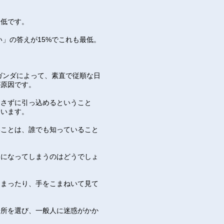
。
最低です。
」の答えが15%でこれも最低。
ガンダによって、素直で従順な日
が原因です。
出さずに引っ込めるということ
まいます。
いことは、誰でも知っていること
民になってしまうのはどうでしょ
しまったり、手をこまねいて見て
場所を選び、一般人に迷惑がかか