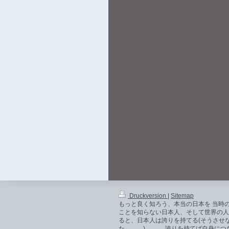
Druckversion
|
Sitemap
もっと良く知ろう、本当の日本を 当時の
ことを知らない日本人、そして世界の人
ると、日本人は誇りを持てる(そうさせな
た．．．)．．． 誇りを持てば自身に