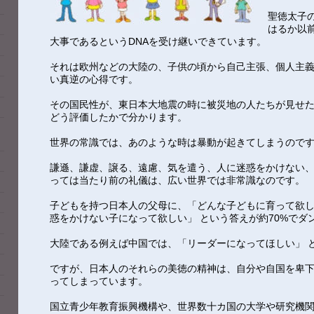
聖徳太子
はるか以
大事であるというDNAを受け継いできています。
それは欧州などの大陸の、子供の頃から自己主張、個人主
い真逆の心得です。
その国民性が、東日本大地震の時に被災地の人たちが見せ
どう評価したかで分かります。
世界の常識では、あのような時は暴動が起きてしまうので
謙遜、謙虚、譲る、遠慮、気を遣う、人に迷惑をかけない、
っては当たり前の礼儀は、広い世界では非常識なのです。
子どもを持つ日本人の父母に、「どんな子どもに育って欲し
惑をかけない子になって欲しい」 という答えが約70%でダ
大陸である例えば中国では、「リーダーになってほしい」 と
ですが、日本人のそれらの美徳の精神は、自分や自国を卑
ってしまっています。
国立青少年教育振興機構や、世界数十カ国の大学や研究機