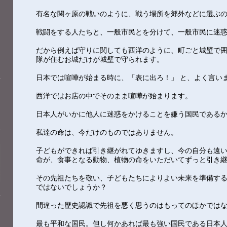
有名な関ヶ原の戦いのように、戦う場所を郊外などに選ぶ
戦闘をする人たちと、一般市民とを分けて、一般市民に迷
だから例えば守りに関しても西洋のように、町ごと城壁で
隊が住むお城だけが城壁で守られます。
日本では喧嘩が始まる時に、「表に出ろ！」 と、よく言い
西洋ではお店の中でそのまま喧嘩が始まります。
日本人がいかに他人に迷惑をかけることを嫌う国民である
私達の命は、今だけのものではありません。
子どもができれば引き継がれてゆきますし、今の自分も遠
命が、食事となる動物、植物の命をいただいてずっと引き
その先祖たちを敬い、子どもたちによりよい未来を準備す
ではないでしょうか？
間違った歴史認識で先祖を悪く思うのはもってのほかでは
最も平和な国民。但し何かあれば最も強い国民である日本