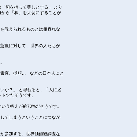
の「和を持って尊しとする」 より
前から「和」を大切にすることが
義を教えられるものとは相容れな
た態度に対して、世界の人たちが
す。
素直、従順… などの日本人にと
いか？」 と尋ねると、「人に迷
ントツだそうです。
いう答えが約70%だそうです。
下してしまうということにつなが
関が参加する、世界価値観調査な