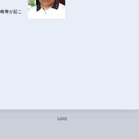
や略奪が起こ
Login