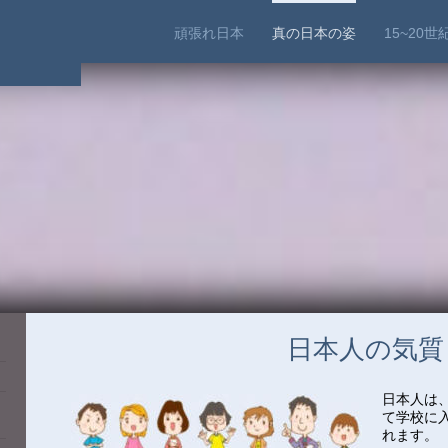
頑張れ日本
真の日本の姿
15~20
日本人の気質
日本人は
て学校に
れます。