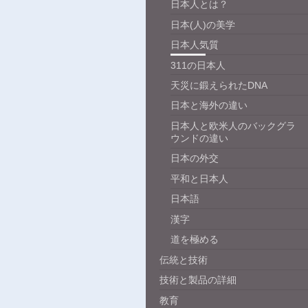
日本人とは？
日本(人)の美学
日本人気質
311の日本人
天災に鍛えられたDNA
日本と海外の違い
日本人と欧米人のバックグラ
ウンドの違い
日本の外交
平和と日本人
日本語
漢字
道を極める
伝統と技術
技術と製品の詳細
教育