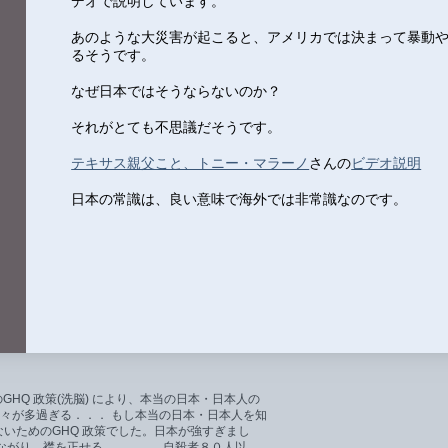
デオで説明しています。
あのような大災害が起こると、アメリカでは決まって暴動
るそうです。
なぜ日本ではそうならないのか？
それがとても不思議だそうです。
テキサス親父こと、トニー・マラーノ
さんの
ビデオ説明
日本の常識は、良い意味で海外では非常識なのです。
GHQ 政策(洗脳) により、本当の日本・日本人の
々が多過ぎる．．． もし本当の日本・日本人を知
いためのGHQ 政策でした。日本が強すぎまし
つながり、襟を正せる．．． 自殺者８０人以