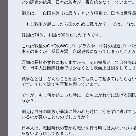
どの調査の結果、日本の若者が一番自信をなくしています
例えば、「自国を誇りに思う」という項目で、日本は世界
「もし戦争が起こったら国のために戦うか？」 では、「はい
韓国は74％、中国は90％だったそうです。
これは戦後のGHQのWGIプログラムや、中韓の捏造プロパ
本人の多くが、反日左翼、自虐史観になってしまったこと
万物に長短必ず共にありますから、その短所として自分を
で、日本人は国際社会では少なくとも表面上は損をしてし
戦争などは、どんなことがあっても決して起きてはならな
です。そして誰でも平和を願っています。
ですが、もし何か起こった時に、立ち上がれずに逃げる国
うか？
例えば自分の家族が暴漢に襲われた時に、守らずに逃げて
いるのが良いことなのでしょうか？
日本人は、戦国時代の昔から戦いを行う時には人のいない
らないようにしてきました。