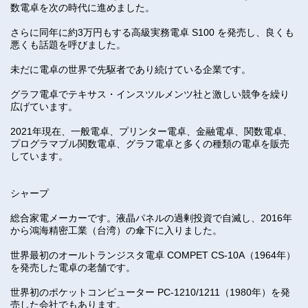
数電卓を次の時代に進めました。
さらに同年に約3万円もする高級実務電卓 S100 を発売し、良くも
悪くも話題を呼びました。
未だに電卓の世界で先駆者であり続けている企業です。
グラフ電卓でテキサス・インスツルメンツ社と激しい競争を繰り
広げています。
2021年現在、一般電卓、プリンター電卓、金融電卓、関数電卓、
プログラマブル関数電卓、グラフ電卓と多くの種類の電卓を販売
しています。
シャープ
総合家電メーカーです。液晶パネルの過剰投資で自滅し、2016年
から鴻海精密工業（台湾）の傘下に入りました。
世界最初のオールトランジスタ電卓 COMPET CS-10A（1964年）
を発売した電卓の老舗です。
世界初のポケットコンピューター PC-1210/1211（1980年）を発
売した会社でもあります。