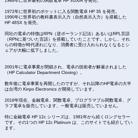
1968年に世界最初の関数電卓 HP 9100A を発売。
1972年に世界初のポケットに入る関数電卓 HP 35 を発売。
1990年に世界初の教科書表示入力（自然表示入力）を搭載した
HP 48SX を発売。
同社の電卓の特徴はRPN（逆ポーランド記法）あるいはRPL言語
（RPNに基づいた言語）を搭載していたことです。しかし、それ
らの特徴が時代遅れになり、消費者に受け入れられなくなるとシ
ェアが大幅に低下しました。
2001年に電卓事業が閉鎖され、電卓の技術者が解雇されました
（HP Calculator Department Closing）。
数年後に電卓事業を再開したのですが、それ以降のHP電卓の大半
は台湾の Kinpo Electronics が開発しています。
2018年現在、金融電卓、関数電卓、プログラマブル関数電卓、グ
ラフ電卓を販売しています。一般電卓は販売していません。
特に金融電卓 HP 12c シリーズは、1981年から続くロングセラー
です。その1つの HP 12c Platinum は、このサイトでも紹介してい
ます。