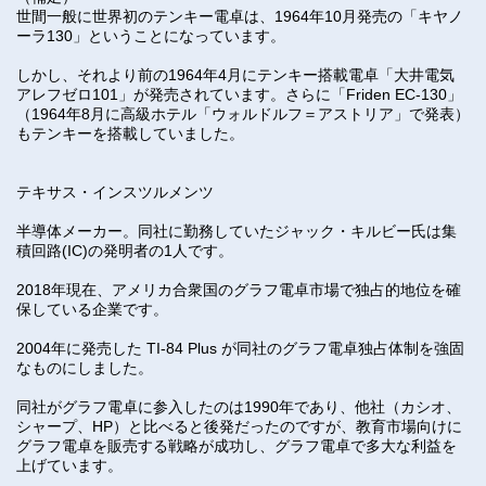
世間一般に世界初のテンキー電卓は、1964年10月発売の「キヤノ
ーラ130」ということになっています。
しかし、それより前の1964年4月にテンキー搭載電卓「大井電気
アレフゼロ101」が発売されています。さらに「Friden EC-130」
（1964年8月に高級ホテル「ウォルドルフ＝アストリア」で発表）
もテンキーを搭載していました。
テキサス・インスツルメンツ
半導体メーカー。同社に勤務していたジャック・キルビー氏は集
積回路(IC)の発明者の1人です。
2018年現在、アメリカ合衆国のグラフ電卓市場で独占的地位を確
保している企業です。
2004年に発売した TI-84 Plus が同社のグラフ電卓独占体制を強固
なものにしました。
同社がグラフ電卓に参入したのは1990年であり、他社（カシオ、
シャープ、HP）と比べると後発だったのですが、教育市場向けに
グラフ電卓を販売する戦略が成功し、グラフ電卓で多大な利益を
上げています。