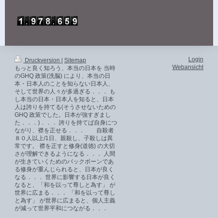
Login
Druckversion
|
Sitemap
Webansicht
もっと良く知ろう、本当の日本を 当時
のGHQ 政策(洗脳) により、本当の日
本・日本人のことを知らない日本人、
そして世界の人々が多過ぎる．．． も
し本当の日本・日本人を知ると、日本
人は誇りを持てる(そうさせないための
GHQ 政策でした。日本が強すぎまし
た．．．)．．． 誇りを持てば自身につ
ながり、襟を正せる．．． 自殺者
８０人以上/1日、親殺し、子殺しは異
常です。 襟を正すと修身(道徳) の大切
さが理解できるようになる．．． 人間
が生きていくためのバックボーンであ
る修身が重んじられると、日本が良く
なる．．． 世界に影響する日本が良く
なると、「和を以って尊しと為す」 が
世界に広まる．．． 「和を以って尊し
と為す」 が世界に広まると、個人主義
が減って世界平和につながる．．．