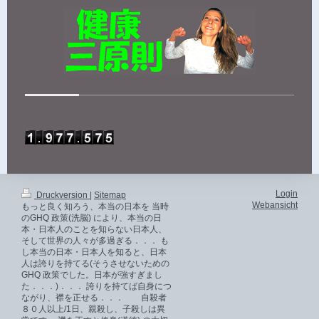
Login
Druckversion
|
Sitemap
Webansicht
もっと良く知ろう、本当の日本を 当時
のGHQ 政策(洗脳) により、本当の日
本・日本人のことを知らない日本人、
そして世界の人々が多過ぎる．．． も
し本当の日本・日本人を知ると、日本
人は誇りを持てる(そうさせないための
GHQ 政策でした。日本が強すぎまし
た．．．)．．． 誇りを持てば自身につ
ながり、襟を正せる．．． 自殺者
８０人以上/1日、親殺し、子殺しは異