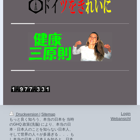
Login
Druckversion
|
Sitemap
Webansicht
もっと良く知ろう、本当の日本を 当時
のGHQ 政策(洗脳) により、本当の日
本・日本人のことを知らない日本人、
そして世界の人々が多過ぎる．．． も
し本当の日本・日本人を知ると、日本