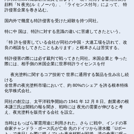
顔料「N 夜光(ル ミノーバ)」、「ライセンス付与」によって、 特
許侵害企業を巻き込む。
国内外で幾度も特許侵害を受けた経験を持つ同社。
特に中 国は、特許に対する意識の違いに苦慮してきたという。
「特 許を侵害している会社が同社の中国・大連工場を訪れて、改
良の相談をしてきたこともあります」と根本さんは苦笑する。
特許侵害の際には必ず裁判で戦ってきた同社。米国企業と 争った
際には、相手側の米国企業に世界特許ライセンスを付
夜光塗料に関するコア技術で 世界に通用する製品を生み出し続
ける
全世界の夜光塗料市場において、約 80%のシェア を誇る根本特殊
化学株式会社。
同社の創立は、太平洋戦争開始の 1941 年 12 月 8 日。創業者の根
本謙三氏は開戦の報を聞き、戦時には 夜光の需要が伸びると考
え、夜光塗料を販売する会社 を設立。
当時はもっぱら軍需用途に利用された。さら に戦中、インドの革
命家チャンドラ・ボース氏が亡命 先のドイツから潜水艦「Uボー
ト」で来日した際に積 んでいた夜光材料が戦後、港の倉庫に眠っ