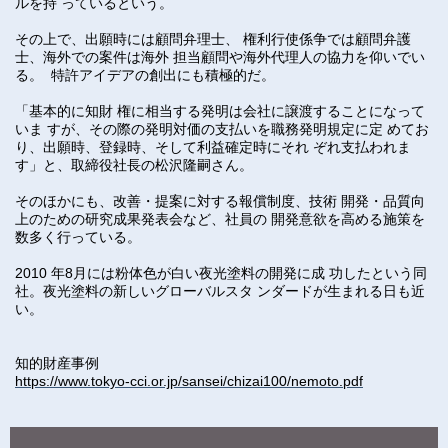
ルを持 っているという。
その上で、出願時には顧問弁理士、 権利行使係争では顧問弁護
士、海外での案件は海外 担当顧問や海外代理人の協力を仰いでい
る。 特許アイデアの創出にも積極的だ。
「基本的に知財 権に相当する発明は会社に譲渡することになって
いま すが、その際の発明対価の支払いを職務発明規定に定 めてお
り、出願時、登録時、そして利益確定時にそれ ぞれ支払われま
す」と、取締役社長の松沢隆嗣さん。
そのほかにも、改善・提案に対する報償制度、技術 開発・品質向
上のための研究成果発表会など、社員の 開発意欲を高める施策を
数多く行っている。
2010 年8月には粉体色が白い夜光塗料の開発に成 功したという同
社。夜光塗料の新しいグローバルスタ ンダードが生まれる日も近
い。
知的財産事例
https://www.tokyo-cci.or.jp/sansei/chizai100/nemoto.pdf