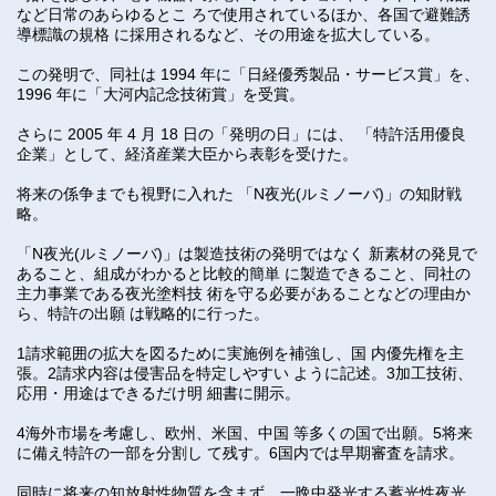
など日常のあらゆるとこ ろで使用されているほか、各国で避難誘
導標識の規格 に採用されるなど、その用途を拡大している。
この発明で、同社は 1994 年に「日経優秀製品・サービス賞」を、
1996 年に「大河内記念技術賞」を受賞。
さらに 2005 年 4 月 18 日の「発明の日」には、 「特許活用優良
企業」として、経済産業大臣から表彰を受けた。
将来の係争までも視野に入れた 「N夜光(ルミノーバ)」の知財戦
略。
「N夜光(ルミノーバ)」は製造技術の発明ではなく 新素材の発見で
あること、組成がわかると比較的簡単 に製造できること、同社の
主力事業である夜光塗料技 術を守る必要があることなどの理由か
ら、特許の出願 は戦略的に行った。
1請求範囲の拡大を図るために実施例を補強し、国 内優先権を主
張。2請求内容は侵害品を特定しやすい ように記述。3加工技術、
応用・用途はできるだけ明 細書に開示。
4海外市場を考慮し、欧州、米国、中国 等多くの国で出願。5将来
に備え特許の一部を分割し て残す。6国内では早期審査を請求。
同時に将来の知放射性物質を含まず、一晩中発光する蓄光性夜光