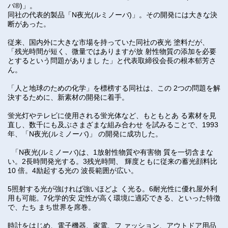
バ®)」。
同社の代表的製品「N夜光(ルミノーバ)」。その開発には大きな決
断があった。
従来、国内外に大きな市場を持っていた同社の夜光 塗料だが、
「残光時間が短く、微量ではありますが放 射性物質の添加を必要
とするという問題がありまし た」と代表取締役会長の根本郁芳さ
ん。
「人と地球のための化学」を標榜する同社は、この 2つの問題を解
決するために、新素材の開発に着手。
蛍光灯やテレビに使用される蛍光体など、もともとあ る素材を見
直し、数千にも及ぶさまざまな組み合わせ を試みることで、1993
年、「N夜光(ルミノーバ)」 の開発に成功した。
「N夜光(ルミノーバ)は、1放射性物質や有害物 質を一切含まな
い。2長時間発光する。3残光時間、 輝度ともに従来の蓄光顔料比
10 倍。4励起する光の 波長範囲が広い。
5照射する光が強ければ強いほどよ く光る。6耐光性に優れ屋外利
用も可能。7化学的安 定性が高く環境に適応できる、といった特徴
で、たち まち世界を席巻。
時計をはじめ、電子機器、家電、フ ァッション、アウトドア用品