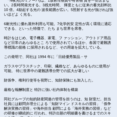
「N夜光(ルミノーバ)は、1放射性物質や有害物 質を一切含まな
い。2長時間発光する。3残光時間、 輝度ともに従来の蓄光顔料比
10 倍。4励起する光の 波長範囲が広い。5照射する光が強ければ強
いほどよ く光る。
6耐光性に優れ屋外利用も可能。7化学的安 定性が高く環境に適応
できる、といった特徴で、たち まち世界を席巻。
時計をはじめ、電子機器、家電、フ ァッション、アウトドア用品
など日常のあらゆるとこ ろで使用されているほか、各国で避難誘
導標識の規格 に採用されるなど、その用途を拡大している。
この発明で、同社は 1994 年に「日経優秀製品・サ
ガラスやプラスチック、印刷、繊維など、あらゆるものに使用が
可能。 特に世界中の避難誘導分野での拡大が著しい
財係争、権利行使等を視野に、知財保険にも加入した。
厳格な報酬制度と 特許に強い社内体制を構築
同社グループの知的財産関連の管理を担うのは、知 財室だ。担当
社員には顧問弁理士による「知財マイン ドスキルの習得」「係争
解決実務の習得」や海外担当 顧問による「海外実務の習得」など
の研修が継続的に 行われ、特許出願の明細書を書けるまでのスキ