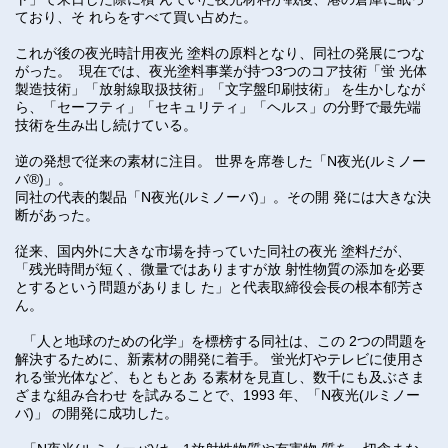
ており、そ れらをすべて買い占めた。
これが後の夜光時計用夜光 塗料の原料となり、同社の発展につな
がった。 現在では、夜光塗料事業が持つ3つのコア技術「蛍 光体
製造技術」「放射線取扱技術」「文字盤印刷技術」 を生かしなが
ら、「セーフティ」「セキュリティ」「ヘルス」の分野で最先端
技術を生み出し続けている。
逆の発想で従来の素材に注目。 世界を席巻した「N夜光(ルミノー
バ®)」。
同社の代表的製品「N夜光(ルミノーバ)」。その開 発には大きな決
断があった。
従来、国内外に大きな市場を持っていた同社の夜光 塗料だが、
「残光時間が短く、微量ではありますが放 射性物質の添加を必要
とするという問題がありまし た」と代表取締役会長の根本郁芳さ
ん。
「人と地球のための化学」を標榜する同社は、この 2つの問題を
解決するために、新素材の開発に着手。 蛍光灯やテレビに使用さ
れる蛍光体など、もともとあ る素材を見直し、数千にも及ぶさま
ざまな組み合わせ を試みることで、1993 年、「N夜光(ルミノー
バ)」 の開発に成功した。