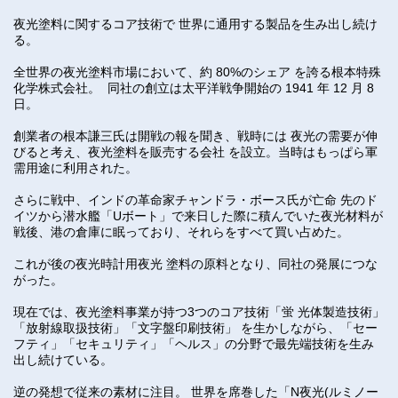
夜光塗料に関するコア技術で 世界に通用する製品を生み出し続け
る。
全世界の夜光塗料市場において、約 80%のシェア を誇る根本特殊
化学株式会社。 同社の創立は太平洋戦争開始の 1941 年 12 月 8
日。
創業者の根本謙三氏は開戦の報を聞き、戦時には 夜光の需要が伸
びると考え、夜光塗料を販売する会社 を設立。当時はもっぱら軍
需用途に利用された。
さらに戦中、インドの革命家チャンドラ・ボース氏が亡命 先のド
イツから潜水艦「Uボート」で来日した際に積んでいた夜光材料が
戦後、港の倉庫に眠っており、それらをすべて買い占めた。
これが後の夜光時計用夜光 塗料の原料となり、同社の発展につな
がった。
現在では、夜光塗料事業が持つ3つのコア技術「蛍 光体製造技術」
「放射線取扱技術」「文字盤印刷技術」 を生かしながら、「セー
フティ」「セキュリティ」「ヘルス」の分野で最先端技術を生み
出し続けている。
逆の発想で従来の素材に注目。 世界を席巻した「N夜光(ルミノー