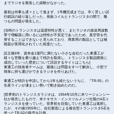
までラジオを製造した経験がなかった。
最初は何事も遅々として進まず、1号機完成までは、辛く苦しい試
行錯誤の繰り返しだった。発振コイルとトランジスタの間で、幾
つもの問題が発生した。
[当時のトランジスタは温度特性が悪く、またラジオの放送周波数
帯で増幅器に用いるには特性が不安定であったため、真空管を代
替することはできないと見られており、商業用の製品としては補
聴器が実用化されていた程度だった。
設立後6年、資本金1億円に満たない小さな会社だった東通工が
様々な苦難を乗り越えて特許を取得し、トランジスタ製品開発に
成功していった歴史について詳説するサイトはこちら]
東通工の技術者チームは、最後には問題をすべて解決し、小型で
簡単に持ち運びができるラジオを作りあげた。
東通工が特許を申請してから1年も経たないうちに、『TR-55』の
生産ラインが凄まじい勢いで動き始めたのだ。
[世界初のトランジスタラジオは、1954年10月に米リージェンシー
社が発売したもので、米テキサス・インスツルメンツ社製の4石ト
ランジスタを使っていた。世界初を目指していた東通工は落胆し
たが、その後1955年に、自社製造による複合型トランジスタ5石を
使ったTR-52の販売を計画。