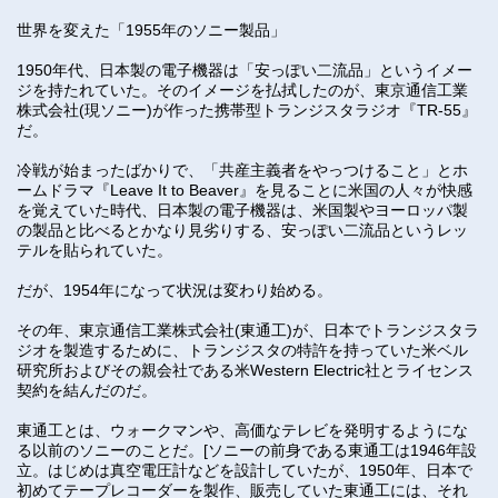
世界を変えた「1955年のソニー製品」
1950年代、日本製の電子機器は「安っぽい二流品」というイメー
ジを持たれていた。そのイメージを払拭したのが、東京通信工業
株式会社(現ソニー)が作った携帯型トランジスタラジオ『TR-55』
だ。
冷戦が始まったばかりで、「共産主義者をやっつけること」とホ
ームドラマ『Leave It to Beaver』を見ることに米国の人々が快感
を覚えていた時代、日本製の電子機器は、米国製やヨーロッパ製
の製品と比べるとかなり見劣りする、安っぽい二流品というレッ
テルを貼られていた。
だが、1954年になって状況は変わり始める。
その年、東京通信工業株式会社(東通工)が、日本でトランジスタラ
ジオを製造するために、トランジスタの特許を持っていた米ベル
研究所およびその親会社である米Western Electric社とライセンス
契約を結んだのだ。
東通工とは、ウォークマンや、高価なテレビを発明するようにな
る以前のソニーのことだ。[ソニーの前身である東通工は1946年設
立。はじめは真空電圧計などを設計していたが、1950年、日本で
初めてテープレコーダーを製作、販売していた
東通工には、それ