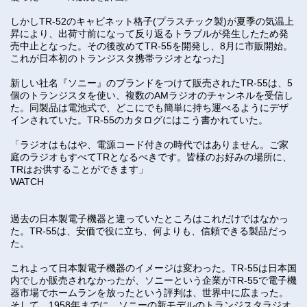
しかしTR-52のキャビネット格子(プラスチック製)が夏季の気温上
昇により、出荷寸前になって反り返るトラブルが発生したため発
売中止となった。その後改めてTR-55を開発し、8月に市販開始。
これが日本初のトランジスタ携帯ラジオとなった]
新しい社名『ソニー』のブランドをつけて販売されたTR-55は、5
個のトランジスタを使い、複数のAMラジオのチャンネルを受信し
た。同製品は電池式で、どこにでも簡単に持ち運べるようにデザ
インされていた。TR-55のカタログにはこう書かれていた。
「ラジオはもはや、電源コード付きの時代ではありません。ご家
庭のラジオもすべてTRとなるべきです。皆様のお好みの場所に、
TRはお供することができます」
WATCH
過去の日本製電子機器と違っていたところはこれだけではなかっ
た。TR-55は、安価で役に立ち、何よりも、信頼できる製品だっ
た。
これよって日本製電子機器のイメージは変わった。TR-55は日本国
内でしか販売されなかったが、ソニーという企業がTR-55で電子機
器市場でホームランを放ったという評判は、世界中に広まった。
そして、1958年までに、ソニーの新モデルのトランジスタラジオ