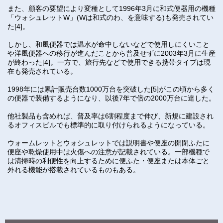
また、顧客の要望により変種として1996年3月に和式便器用の機種
「ウォシュレットW」(Wは和式のわ、を意味する)も発売されてい
た[4]。
しかし、和風便器では温水が命中しないなどで使用しにくいこと
や洋風便器への移行が進んだことから普及せずに2003年3月に生産
が終わった[4]。一方で、旅行先などで使用できる携帯タイプは現
在も発売されている。
1998年には累計販売台数1000万台を突破した[5]がこの頃から多く
の便器で装備するようになり、以後7年で倍の2000万台に達した。
他社製品も含めれば、普及率は6割程度まで伸び、新規に建設され
るオフィスビルでも標準的に取り付けられるようになっている。
ウォームレットとウォシュレットでは説明書や便座の開閉ふたに
便座や乾燥使用中は火傷への注意が記載されている。一部機種で
は清掃時の利便性を向上するために便ふた・便座または本体ごと
外れる機能が搭載されているものもある。