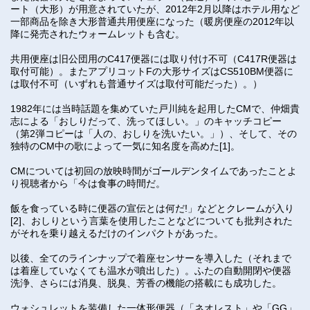
ート（大形）が用意されていたが、2012年2月以降はホテル用など
一部商品を除き大形普通共用便座になった（暖房便座の2012年以
降に発売されたウォームレットも含む。
共用便座は旧公団用のC417便器には取り付け不可（C417R便器は
取付可能）。またアプリコットFの大形サイズはCS510BM便器に
は取付不可（いずれも普通サイズは取付可能だった）。）
1982年には当時話題を集めていた戸川純を起用したCMで、仲畑貴
志による「おしりだって、洗ってほしい。」のキャッチコピー
（第2弾コピーは「人の、おしりを洗いたい。」）、そして、その
独特のCM中の歌によって一気に知名度を高めた[1]。
CMについては初回の放映時間がゴールデンタイムであったことよ
り視聴者から「今は食事の時間だ。
飯を食っている時に便器の宣伝とは何だ!」などとクレームが入り
[2]、おしりという言葉を使用したことなどについても批判された
がそれを乗り越えるだけのインパクトがあった。
以後、全てのラインナップで着座センサーを導入した（それまで
は着座していなくても温水が噴出した）。ふたの自動開閉や便器
洗浄、さらには消臭、脱臭、芳香の機能の搭載にも成功した。
ウォシュレットを装備した一体形便器（「ネオレスト」や「GG」