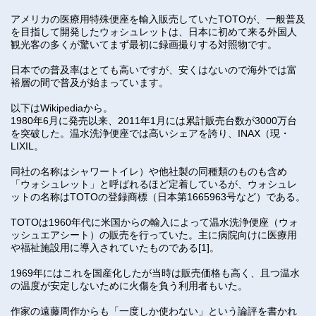
アメリカの医療用特殊便座を輸入販売していたTOTOが、一般普及
を目指して開発したウォシュレットは、日本に初めて来る外国人
観光客の多くが驚いてまず最初に録画撮りする対照物です。
日本での普及率はとても高いですが、安くはないので海外では富
裕層の間で普及が始まっています。
以下はWikipediaから。
1980年6月に発売以来、2011年1月には累計販売台数が3000万台
を突破した。温水洗浄便座では高いシェアを誇り、INAX（現・
LIXIL。
同社の名称はシャワートイレ）や他社製の同種類のものも含め
「ウォシュレット」と呼ばれるほど定着しているが、ウォシュレ
ットの名称はTOTOの登録商標（日本第1665963号など）である。
TOTOは1960年代に米国からの輸入によって温水洗浄便座（ウォ
ッシュエアシート）の販売を行っていた。主に病院向けに医療用
や福祉施設用に導入されていたものである[1]。
1969年にはこれを国産化したが当時は販売価格も高く、且つ温水
の温度が安定しないために火傷を負う利用者もいた。
作家の遠藤周作からも「一度しか使わない」という論評を書かれ