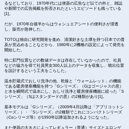
るなどしており、1970年代には便器の広告など以ての外と、雑誌
や新聞での広告掲載を拒否されたというエピソードも残っている
[1]。
だが、1970年台後半からはウォシュエアシートの便利さが浸透
し、販売が急伸した。
TOTOは独自に研究開発を進め、清潔好きな土壌を持つ日本での普
及が見込めることなどから、1980年に2機種の設定によって発売を
開始した。
特に肛門位置などの数値データは存在していなかったので、社員
などの協力を得て社員男女300人以上のデータを収集し、噴出位置
を設計するという工夫をこらした。
温水貯蔵式でおしり洗浄の他、乾燥と「ウォームレット」の機能
である暖房便座機能を持つ「Gシリーズ」（Gはゴージャスの意）
と水を瞬間式で温水にし、おしり洗浄と暖房便座機能に絞った「S
シリーズ」（Sはスタンダードの意）の2種類があり[1]。
基本モデルは「Gシリーズ」（2009年4月以降は「アプリコットシ
リーズ」）・「Sシリーズ」の2種類でこれにコンパクトシリーズ
（Cαシリーズ等）が1993年以降追加されるようになった。
また便器の大きさによってレギュラー（普通）サイズとエロンゲ