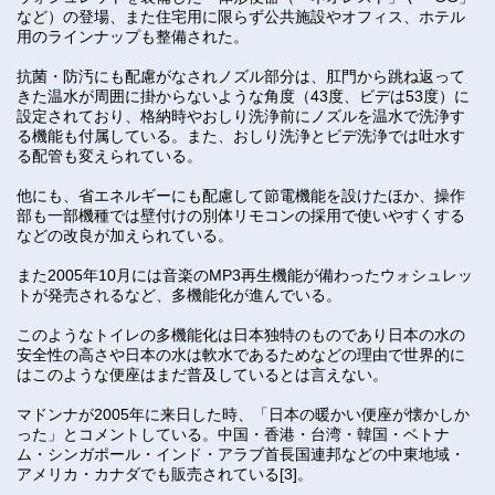
など）の登場、また住宅用に限らず公共施設やオフィス、ホテル
用のラインナップも整備された。
抗菌・防汚にも配慮がなされノズル部分は、肛門から跳ね返って
きた温水が周囲に掛からないような角度（43度、ビデは53度）に
設定されており、格納時やおしり洗浄前にノズルを温水で洗浄す
る機能も付属している。また、おしり洗浄とビデ洗浄では吐水す
る配管も変えられている。
他にも、省エネルギーにも配慮して節電機能を設けたほか、操作
部も一部機種では壁付けの別体リモコンの採用で使いやすくする
などの改良が加えられている。
また2005年10月には音楽のMP3再生機能が備わったウォシュレッ
トが発売されるなど、多機能化が進んでいる。
このようなトイレの多機能化は日本独特のものであり日本の水の
安全性の高さや日本の水は軟水であるためなどの理由で世界的に
はこのような便座はまだ普及しているとは言えない。
マドンナが2005年に来日した時、「日本の暖かい便座が懐かしか
った」とコメントしている。中国・香港・台湾・韓国・ベトナ
ム・シンガポール・インド・アラブ首長国連邦などの中東地域・
アメリカ・カナダでも販売されている[3]。