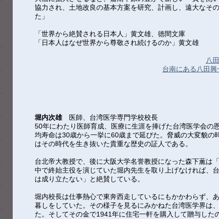
協力され、土地改良の基本方案を研究、計画し、遠大なそ
た」
「世界から絶賛される日本人」黄文雄、徳間文庫
「日本人はなぜ世界から尊敬され続けるのか」黄文雄
八
台南にある八田興
堀内次雄
医師、台湾医学専門学校校長
50年にわたり医師育成、医療に生涯を捧げた台湾医学会の
均寿命は30歳から一挙に60歳まで延びた。脅威の大変貌の
はその時代を生き抜いた貴重な歴史の証人である。
台北帝大教授で、後に大阪大学名誉教授になった森下薫は
中で終始主役を演じていた堀内先生を取り上げなければ、
は成り立たない」と絶賛している。
堀内校長は仕事熱心で東奔西走しているにもかかわらず、
暮しをしていた。その様子を見るにみかねた台湾医学界は
た。そしてその金で1941年に住宅一軒を購入して贈与した