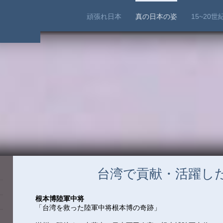
頑張れ日本
真の日本の姿
15~20
台湾で貢献・活躍し
根本博陸軍中将
「台湾を救った陸軍中将根本博の奇跡」