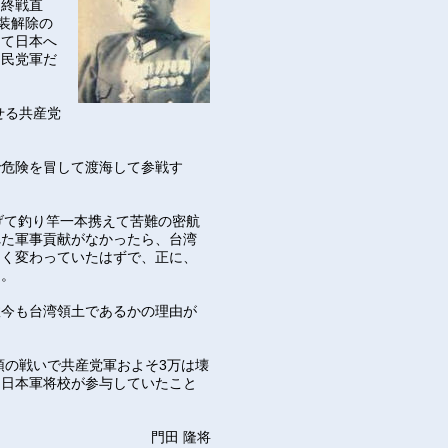
、終戦直
装解除の
して日本へ
国民党軍だ
せる共産党
で危険を冒して渡海して参戦す
げて釣り竿一本携えて苦難の密航
れた軍事貢献がなかったら、台湾
きく変わっていたはずで、正に、
れる。
故今も台湾領土であるかの理由が
頭の戦いで共産党軍およそ3万は壊
旧日本軍将校が参与していたこと
門田 隆将