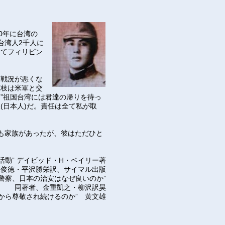
0年に台湾の
台湾人2千人に
してフィリピン
。戦況が悪くな
広枝は米軍と交
”祖国台湾には君達の帰りを待っ
(日本人)だ。責任は全て私が取
も家族があったが、彼はただひと
活動” デイビッド・H・ベイリー著
元俊徳・平沢勝栄訳、サイマル出版
の警察、日本の治安はなぜ良いのか”
同著者、金重凱之・柳沢訳昊
から尊敬され続けるのか” 黄文雄