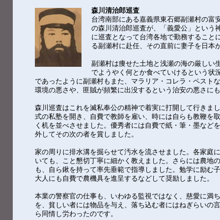
森川清治郎巡査
台湾南部にある嘉義県東石郷副瀬村の富安
の森川清治郎巡査が、「義愛公」という神
に巡査となって台湾各地で勤務することに
る副瀬村に赴任、その直前に妻子を日本
副瀬村は痩せた土地と浅瀬の海の厳しい
でようやく何とか食べていけるという状
であったように副瀬村もまた、マラリア・コレラ・ペスト
環境の悪さや、匪賊が頻繁に出没するという治安の悪さに
森川巡査はこれを滅私奉公の精神で着実に打開して行きま
式の私塾を開き、自費で教師を雇い、時には自らも教鞭を
く机を並べさせました。優秀者には自費で紙・筆・墨など
外してその次の者を賞しました。
家の周りに排水溝を掘らせて汚水を流させました。各家庭
いても、こと懇切丁寧に細かく教えました。さらには農地
も、自ら鍬を持って率先垂範で指導しました。勉学に励む
大人にも自費で農機具を進呈するなどして奨励しました。
本業の警察官の仕事も、いわゆる監視ではなく、慈愛に満
を、貧しい者には物品を与え、落ち込む者にはねぎらいの
ら同情し労わったのです。