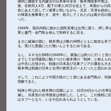
満州に隣接する内蒙古の日本軍司令官・根本博陸軍中将は
後、在留邦人4万、配下の軍人35万を従えて、本国からの武
命にあえて反してソ連軍と戦いながら、北京・天津を経由
の帰還を無事果たす。道中、助力してくれたのは蒋介石の
った。
1949年、国共内戦に敗れた国民党軍は台湾に渡り、押し寄
軍と廈門・金門島を挟んで対峙するに至る。
まさに破滅の淵に、根本博は少数の仲間とともに粗末な舟
る。受けた恩義にただ報いんとするためである。
もし、ＧＨＱ占領時の1949年に、家族には釣りに行くと告
までして台湾援助に駆けつけた根本博の「戦神」と称えら
は中共に占領され、戦後の日本及び北東アジアの運命も大
根本博は戦後の日本と台湾の救世主の一人だったと思わ
そして、これにより中国大陸のごく傍にある金門島が、何
理解できた。
戦神と呼ばれた根本博の活躍により、10月24日からの古寧
滅し、共産党の台湾侵攻は挫折した。しかし、この激戦に
はタブーとなり、いまや忘れ去られようとしている。