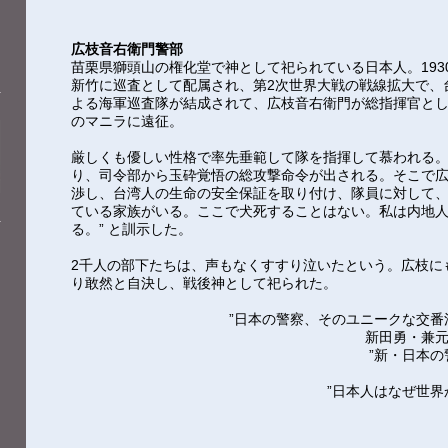
広枝音右衛門警部
苗栗県獅頭山の権化堂で神として祀られている日本人。193
新竹に巡査として配属され、第2次世界大戦の戦線拡大で、
よる海軍巡査隊が結成されて、広枝音右衛門が総指揮官と
のマニラに遠征。
厳しくも優しい性格で率先垂範して隊を指揮して慕われる
り、司令部から玉砕覚悟の総攻撃命令が出される。そこで
渉し、台湾人の生命の安全保証を取り付け、隊員に対して、
ている家族がいる。ここで犬死することはない。私は内地人
る。” と訓示した。
2千人の部下たちは、声もなくすすり泣いたという。広枝に
り敢然と自決し、戦後神として祀られた。
”日本の警察、そのユニークな交番
新田勇・兼
”新・日本
”日本人はなぜ世界