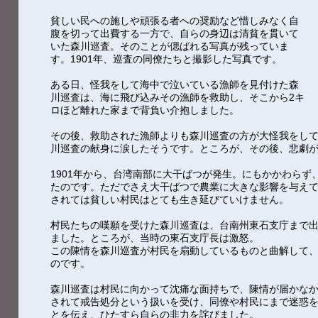
貧しい民への施しや頑張る者への奨励など惜しみなく自
腹を切って出費する一方で、自らの身辺は清貧を貫いて
いた森川巡査。そのことが偲ばれる写真が残っていま
す。1901年、巡査の同僚たちと撮影した写真です。
ある日、怪我をして海中で泣いている漁師を見付けた森
川巡査は、海に飛び込みその漁師を救助し、そこから2キ
ロほど離れた家まで背負い介抱しました。
その後、救助された漁師よりも森川巡査の方が大怪我をし
川巡査の献身に涙したそうです。ところが、その後、悲劇
1901年から、台湾南部に大干ばつが発生。にもかかわらず
たのです。ただでさえ大干ばつで農業に大きな影響を与え
されては貧しい村民はとても生き延びていけません。
村民たちの嘆願を受けた森川巡査は、台南州東石支庁まで
ました。ところが、当時の東石支庁長は激怒。
この陳情を森川巡査が村民を扇動しているものと曲解して
のです。
森川巡査は村民に向かって沈痛な面持ちで、陳情が届かな
されて戒告処分という扱いを受け、同僚や村民にまで迷惑
とを伝え、ひたすら自らの非力を詫びました。