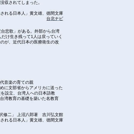
で没収されてしまった。
される日本人」黄文雄、徳間文庫
台北ナビ
渡台悲歌」がある。外部から台湾
人だけ生き残って1人は戻っていく
たのが、近代日本の医療衛生の改
代音楽の育ての親
ために文部省からアメリカに送った
校を設立、台湾人への日本語教
、台湾教育の基礎を築いた名教育
沢修二」 上沼八郎著 吉川弘文館
される日本人」黄文雄、徳間文庫