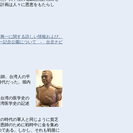
の計画は人々に恩恵をもたらし
田興一に関する詳しい情報および、
一記念公園について - 台北ナビ
恩師。台湾人の平
時代だった。堀内
「台湾の医学史の
台湾医学史の記述
あの時代の軍人と同じように貧乏
、恩師のために戦時中に金を集め
のである。しかし、それも戦後に