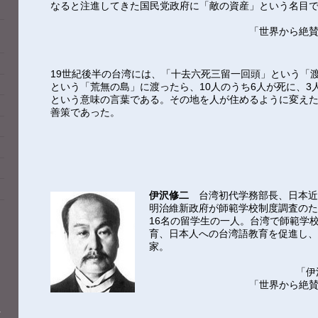
なると注進してきた国民党政府に「敵の資産」という名目
「世界から絶賛
19世紀後半の台湾には、「十去六死三留一回頭」という「
という「荒無の島」に渡ったら、10人のうち6人が死に、3
という意味の言葉である。その地を人が住めるように変え
善策であった。
伊沢修二
台湾初代学務部長、日本近
明治維新政府が師範学校制度調査の
16名の留学生の一人。台湾で師範学
育、日本人への台湾語教育を促進し
家。
「伊
「世界から絶賛