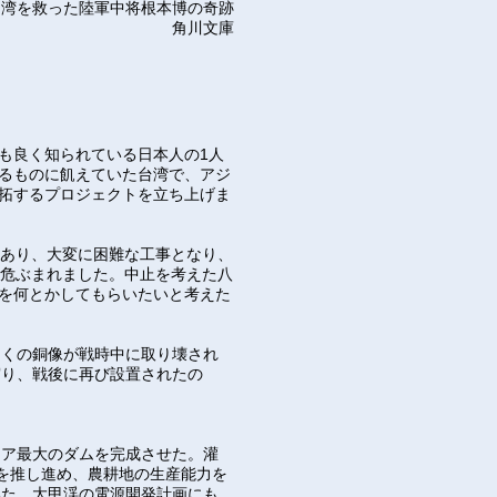
台湾を救った陸軍中将根本博の奇跡
角川文庫
も良く知られている日本人の1人
るものに飢えていた台湾で、アジ
拓するプロジェクトを立ち上げま
もあり、大変に困難な工事となり、
も危ぶまれました。中止を考えた八
を何とかしてもらいたいと考えた
多くの銅像が戦時中に取り壊され
守り、戦後に再び設置されたの
ジア最大のダムを完成させた。灌
を推し進め、農耕地の生産能力を
いた。大甲渓の電源開発計画にも