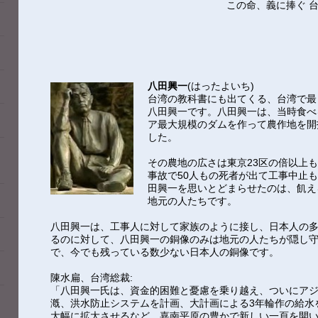
この命、義に捧ぐ 
八田興一
(はったよいち)
台湾の教科書にも出てくる、台湾で最
八田興一です。八田興一は、当時食べ
ア最大規模のダムを作って農作地を開
した。
その農地の広さは東京23区の倍以上
事故で50人もの死者が出て工事中止
田興一を思いとどまらせたのは、飢え
地元の人たちです。
八田興一は、工事人に対して家族のように接し、日本人の
るのに対して、八田興一の銅像のみは地元の人たちが隠し
で、今でも残っている数少ない日本人の銅像です。
陳水扁、台湾総裁:
「八田興一氏は、資金的困難と憂慮を乗り越え、ついにア
漑、洪水防止システムを計画、大計画による3年輪作の給水
大幅に拡大させるなど、嘉南平原の豊かで新しい一頁を開