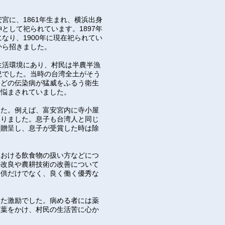
宮に、1861年生まれ、横浜出身
として祀られています。1897年
なり、1900年に現在祀られてい
から招きました。
生活環境にあり、村民は半農半漁
況でした。当時の台湾全土がそう
などの伝染病が猛威をふるう衛生
も悩まされていました。
した。例えば、富安宮内に寺小屋
取りました。息子も台湾人と同じ
を贈呈し、息子が受賞した時は除
における飲食物の扱い方などにつ
の改良や農耕技術の改善について
子供だけでなく、良く働く優秀な
ちた激励でした。病める者には薬
言葉をかけ、村民の生活苦に心か