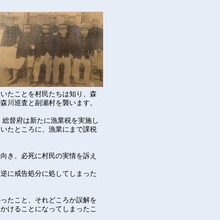
ていたことを村民たちは知り、森
が森川巡査と副瀬村を襲います。
、総督府は新たに漁業税を実施し
ていたところに、漁業にまで課税
出向き、必死に村民の実情を訴え
、逆に戒告処分に処してしまった
かったこと、それどころか誤解を
をかけることになってしまったこ