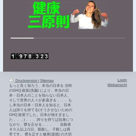
Login
Druckversion
|
Sitemap
Webansicht
もっと良く知ろう、本当の日本を 当時
のGHQ 政策(洗脳) により、本当の日
本・日本人のことを知らない日本人、
そして世界の人々が多過ぎる．．． も
し本当の日本・日本人を知ると、日本
人は誇りを持てる(そうさせないための
GHQ 政策でした。日本が強すぎまし
た．．．)．．． 誇りを持てば自身につ
ながり、襟を正せる．．． 自殺者
８０人以上/1日、親殺し、子殺しは異
常です。 襟を正すと修身(道徳) の大切