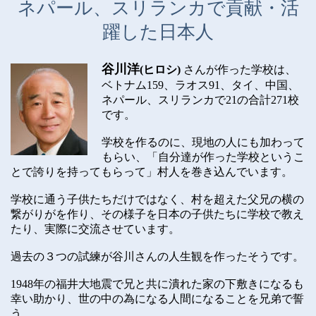
ネパール、スリランカで貢献・活
躍した日本人
谷川洋
(ヒロシ)
さんが作った学校は、
ベトナム
159
、ラオス
91
、タイ、中国、
ネパール、スリランカで
21
の合計
271
校
です。
学校を作るのに、現地の人にも加わって
もらい、「自分達が作った学校というこ
とで誇りを持ってもらって」村人を巻き込んでいます。
学校に通う子供たちだけではなく、村を超えた父兄の横の
繋がりがを作り、
その様子を日本の子供たちに学校で教え
たり、実際に交流させています。
過去の３つの試練が谷川さんの人生観を作ったそうです。
1948
年の福井大地震で兄と共に潰れた家の下敷きになるも
幸い助かり、世の中の為になる人間になることを兄弟で誓
う。