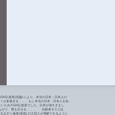
GHQ 政策(洗脳) により、本当の日本・日本人の
々が多過ぎる．．． もし本当の日本・日本人を知
いためのGHQ 政策でした。日本が強すぎまし
つながり、襟を正せる．．． 自殺者８０人以
襟を正すと修身(道徳) の大切さが理解できるように