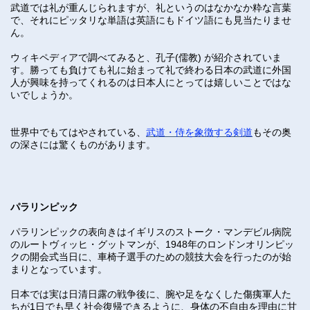
武道では礼が重んじられますが、礼というのはなかなか粋な言葉
で、それにピッタリな単語は英語にもドイツ語にも見当たりませ
ん。
ウィキペディアで調べてみると、孔子(儒教) が紹介されていま
す。勝っても負けても礼に始まって礼で終わる日本の武道に外国
人が興味を持ってくれるのは日本人にとっては嬉しいことではな
いでしょうか。
世界中でもてはやされている、
武道・侍を象徴する剣道
もその奥
の深さには驚くものがあります。
パラリンピック
パラリンピックの表向きはイギリスのストーク・マンデビル病院
のルートヴィッヒ・グットマンが、1948年のロンドンオリンピッ
クの開会式当日に、車椅子選手のための競技大会を行ったのが始
まりとなっています。
日本では実は日清日露の戦争後に、腕や足をなくした傷痍軍人た
ちが1日でも早く社会復帰できるように、身体の不自由を理由に甘