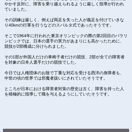
やかす反対に、障害を乗り越えられるように厳しく指導が行われ
ていました。
その訓練は厳しく、例えば両足を失った人が義足を付けていきな
り40kmの行軍を行うなどのスパルタ式であったそうです。
そこで1964年に行われた東京オリンピックの際の第2回目のパラリ
ンピックでは、日本の選手の実力があまりにも高かったために、
競技が2部構成に分けられました。
その1部が外国人だけの車椅子者だけの競技、2部が全ての障害者
を対象の日本人選手だけの競技でした。
今日では人権団体のお陰で丁重な対応を受ける西洋の身障者も、
中世の頃の世界では邪魔者扱いにされていたそうです。
ところが日本における障害者対策の歴史は古く、障害を持った人
を積極的に指導して職を与えるようにしていたそうです。