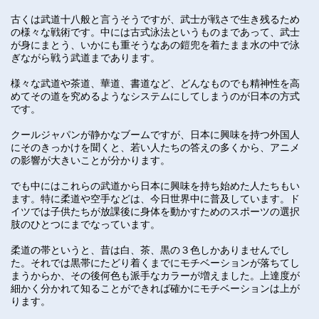
古くは武道十八般と言うそうですが、武士が戦さで生き残るため
の様々な戦術です。中には古式泳法というものまであって、武士
が身にまとう、いかにも重そうなあの鎧兜を着たまま水の中で泳
ぎながら戦う武道まであります。
様々な武道や茶道、華道、書道など、どんなものでも精神性を高
めてその道を究めるようなシステムにしてしまうのが日本の方式
です。
クールジャパンが静かなブームですが、日本に興味を持つ外国人
にそのきっかけを聞くと、若い人たちの答えの多くから、アニメ
の影響が大きいことが分かります。
でも中にはこれらの武道から日本に興味を持ち始めた人たちもい
ます。特に柔道や空手などは、今日世界中に普及しています。ド
イツでは子供たちが放課後に身体を動かすためのスポーツの選択
肢のひとつにまでなっています。
柔道の帯というと、昔は白、茶、黒の３色しかありませんでし
た。それでは黒帯にたどり着くまでにモチベーションが落ちてし
まうからか、その後何色も派手なカラーが増えました。上達度が
細かく分かれて知ることができれば確かにモチベーションは上が
ります。